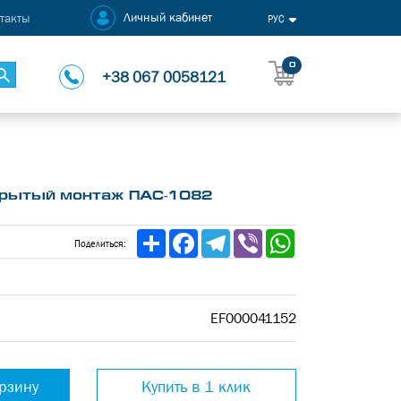
Личный кабинет
такты
РУС
0
+38 067 0058121
ткрытый монтаж ПАС-1082
Share
Facebook
Telegram
Viber
WhatsApp
Поделиться:
EF000041152
орзину
Купить в 1 клик