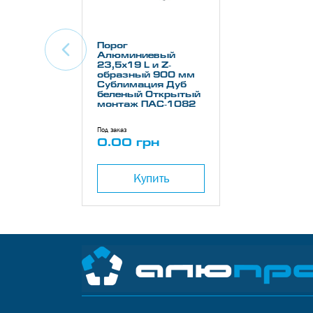
Порог
Алюминиевый
23,5х19 L и Z-
образный 900 мм
Сублимация Дуб
беленый Открытый
монтаж ПАС-1082
Под заказ
0.00 грн
Купить