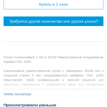
Купить в 1 клик
Требуется другое количество или другая длина?
Уголок Алюминиевый 1 пог м 30х30 Равносторонний Анодирование
Серебро ПАС-1026
Алюминиевый равносторонний уголок с размерами 30x30 мм и
толщиной стенки 2 мм, анодированный серебром, ПАС- 1026
представляет собой универсальное и прочное решение для
различных строительных и дизайнерских задач. Его компактные
размеры и легкий вес делают его идеальным выбором для создания
различных конструкций и элементов интерьера.
Читать полностью
Анодирование серебром придает уголку не только стильный
Просматривали раньше
внешний вид, но и увеличивает его устойчивость к коррозии и