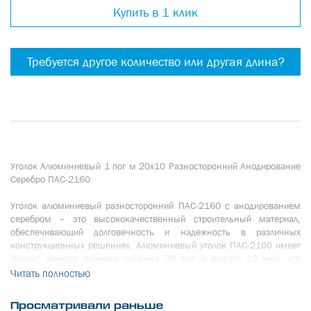
Купить в 1 клик
Требуется другое количество или другая длина?
Уголок Алюминиевый 1 пог м 20х10 Разносторонний Анодирование
Серебро ПАС-2160
Уголок алюминиевый разносторонний ПАС-2160 с анодированием
серебром – это высококачественный строительный материал,
обеспечивающий долговечность и надежность в различных
конструкционных решениях. Алюминиевый уголок ПАС-2160 имеет
"полки" разного размера (ширина 20 мм и высота 10 мм), что
придает изделию жесткость и стойкость, делая его идеальным для
Читать полностью
использования в строительных проектах.
Просматривали раньше
Анодированное серебряное покрытие не только придает уголку