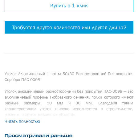
Купить в 1 клик
Требуется другое количество или другая длина?
Уголок Алюминиевый 1 пог м 50х30 Разносторонний Без покрытия
Серебро ПАС-0098
Уголок алюминиевый разносторонний без покрытия ПАС-0098 — это
алюминиевый профиль Г-образного сечения, полки которого имеют
разные размеры: 50 мм и 30 мм. Благодаря таким
характеристикам уголок широко используется в строительстве,
ремонте и других различных областях.
Читать полностью
Уголок алюминиевый ПАС-0098 часто применяют в тех случаях,
когда нужно по-разному распределить нагрузку на каждую сторону.
Просматривали раньше
Алюминий, из которого изготовлен уголок разносторонний