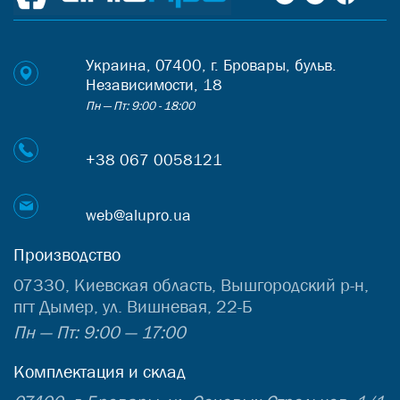
направляющий
профиль под торец полотна
(популярные
фабричные линейки каркасов ПАС-5446 и коробов
ПАС-5447). Продукция поставляется в двух востребованных
вариантах финишной обработки: классический
Украина, 07400, г. Бровары, бульв.
анодированный профиль (АН-серебро) и трендовый черный
Независимости, 18
матовый цвет (RAL-9005), что гарантирует легкую интеграцию
в современные коммерческие и жилые интерьеры.
Пн — Пт: 9:00 - 18:00
+38 067 0058121
web@alupro.ua
Производство
07330, Киевская область, Вышгородский р-н,
пгт Дымер, ул. Вишневая, 22-Б
Пн — Пт: 9:00 — 17:00
Комплектация и склад