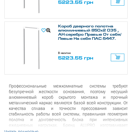
5223.55 грн
Короб дверного полотна
алюминиевый 850х2 035 ,
АН-серебро Правые От себя/
Левые На себя ПАС-5447.
В наличии
5223.55 грн
Профессиональные межкомнатные системы требуют
безупречной жесткости основания, поэтому несущий
алюминиевый короб скрытого монтажа
и прочный
металлический каркас являются базой всей конструкции. От
качества сплава и точности прессования зависит
стабильность работы всей системы, правильная геометрия
полотна и долговечность блока при интенсивных
ежедневных нагрузках. Бренд
ALUPRO
изготавливает
высококлассные скрытые дверные системы, которые
Читать полностью