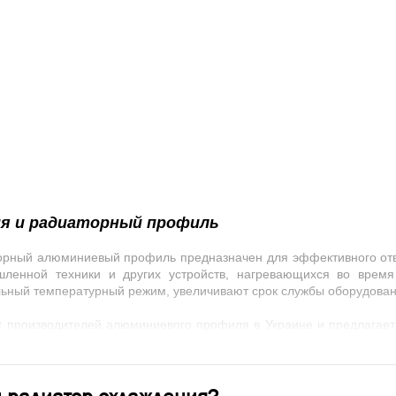
я и радиаторный профиль
орный алюминиевый профиль
предназначен для эффективного отв
шленной техники и других устройств, нагревающихся во время
ьный температурный режим, увеличивают срок службы оборудован
 производителей алюминиевого профиля в Украине и предлагае
 представлены стандартные радиаторные профили, а также издел
рудированный алюминиевый профиль с системой ребер, увеличив