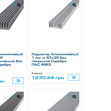
люминиевый
Радиатор Алюминиевый
26
1 пог м 83х35 Без
ический Без
покрытия Серебро
еребро
ПАС-4983.
В наличии
1230.24 грн
рн