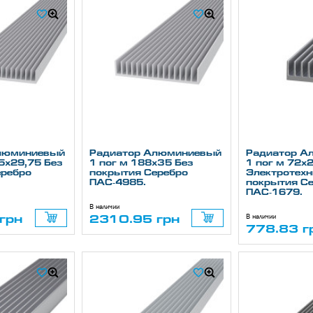
люминиевый
Радиатор Алюминиевый
Радиатор А
,5х29,75 Без
1 пог м 188х35 Без
1 пог м 72х
еребро
покрытия Серебро
Электротехн
ПАС-4985.
покрытия С
ПАС-1679.
В наличии
В наличии
грн
2310.95 грн
778.83 г