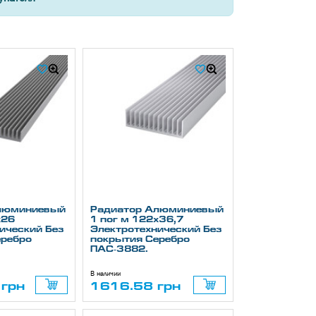
люминиевый
Радиатор Алюминиевый
х26
1 пог м 122х36,7
ический Без
Электротехнический Без
еребро
покрытия Серебро
ПАС-3882.
В наличии
грн
1616.58 грн