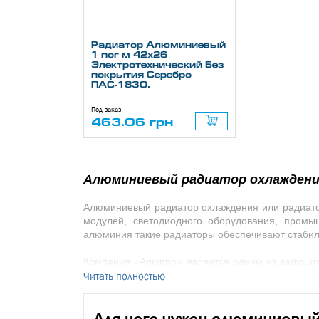
Радиатор Алюминиевый
1 пог м 42х26
Электротехнический Без
покрытия Серебро
ПАС-1830.
Под заказ
463.06 грн
Алюминиевый радиатор охлаждени
Алюминиевый радиатор охлаждения
или
радиат
модулей, светодиодного оборудования, промы
алюминия такие радиаторы обеспечивают стабил
Компания «Алюпро» является одним из ведущих
Читать полностью
различных размеров и конфигураций. В каталоге
учетом требований заказчика.
Радиаторный профиль
представляет собой экст