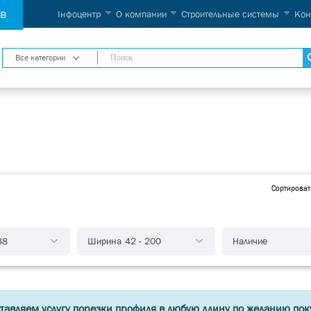
ов
Інфоцентр
О компании
Строительные системы
Кон
Все категории
Сортироват
38
Ширина
42
-
200
Наличие
тавляем услугу порезки профиля в любую длину по желанию пок