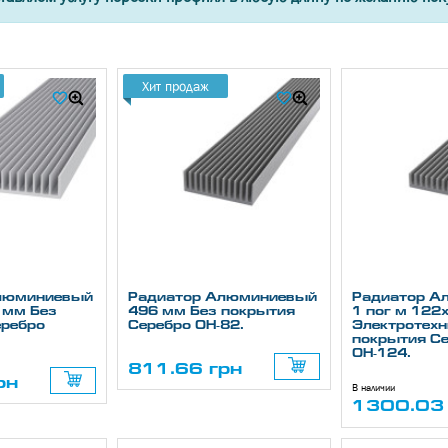
Хит продаж
люминиевый
Радиатор Алюминиевый
Радиатор А
 мм Без
496 мм Без покрытия
1 пог м 122
еребро
Серебро ОН-82.
Электротехн
покрытия С
ОН-124.
811.66 грн
рн
В наличии
1300.03 