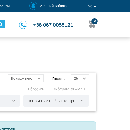
Личный кабинет
такты
РУС
0
+38 067 0058121
По умолчанию
25
ь:
Показать
Сбросить
Выберите фильтры
Цена
413.61
-
2,3 тыс.
грн
упателя