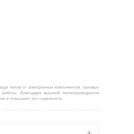
ода тепла от электронных компонентов, силовых
 работы. Благодаря высокой теплопроводности
ия и повышают его надежность.
т широкий ассортимент
алюминиевых радиаторов
ия, изготовленные по индивидуальным чертежам с
ающих площадь теплообмена. Такая конструкция