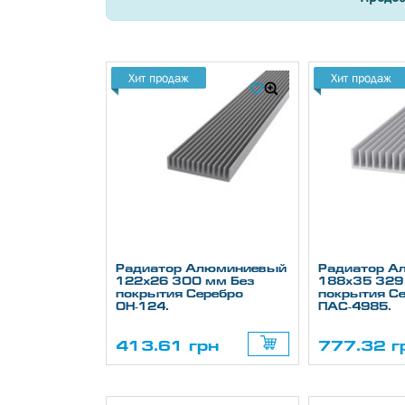
Хит продаж
Хит продаж
Радиатор Алюминиевый
Радиатор А
122х26 300 мм Без
188х35 329
покрытия Серебро
покрытия С
ОН-124.
ПАС-4985.
413.61 грн
777.32 г