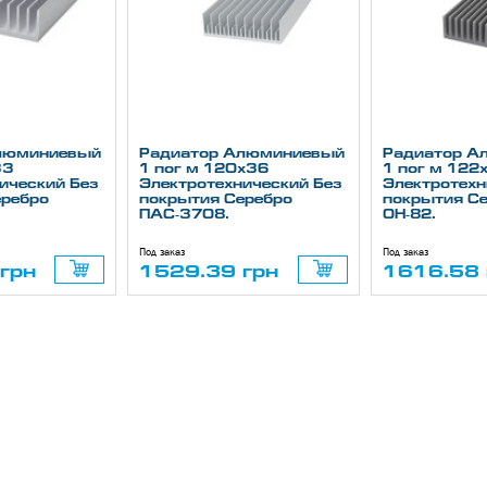
люминиевый
Радиатор Алюминиевый
Радиатор А
33
1 пог м 120х36
1 пог м 122
ический Без
Электротехнический Без
Электротехн
еребро
покрытия Серебро
покрытия С
ПАС-3708.
ОН-82.
Под заказ
Под заказ
грн
1529.39 грн
1616.58 