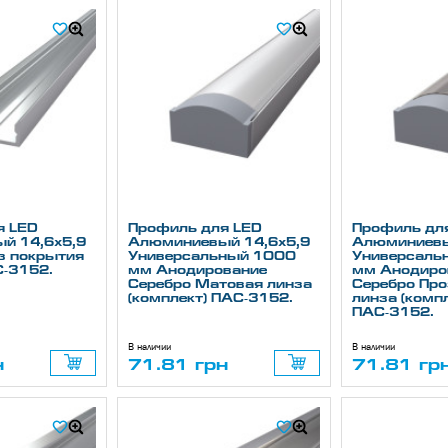
я LED
Профиль для LED
Профиль дл
й 14,6х5,9
Алюминиевый 14,6х5,9
Алюминиевы
з покрытия
Универсальный 1000
Универсаль
С-3152.
мм Анодирование
мм Анодиро
Серебро Матовая линза
Серебро Пр
(комплект) ПАС-3152.
линза (компл
ПАС-3152.
В наличии
В наличии
н
71.81 грн
71.81 гр