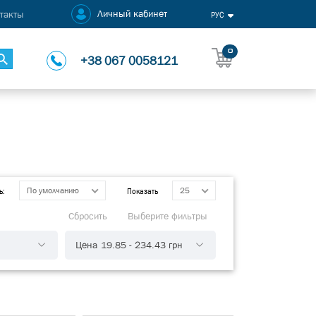
Личный кабинет
такты
РУС
0
+38 067 0058121
По умолчанию
25
ь:
Показать
Сбросить
Выберите фильтры
Цена
19.85
-
234.43
грн