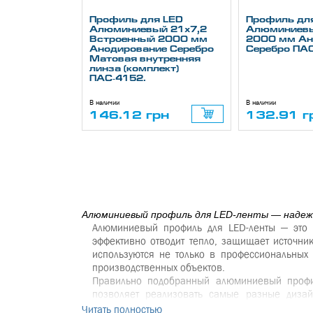
Профиль для LED
Профиль дл
Алюминиевый 21х7,2
Алюминиев
Встроенный 2000 мм
2000 мм Ан
Анодирование Серебро
Серебро ПА
Матовая внутренняя
линза (комплект)
ПАС-4152.
В наличии
В наличии
146.12 грн
132.91 г
Алюминиевый профиль для LED-ленты — надежн
Алюминиевый профиль для LED-ленты — это 
эффективно отводит тепло, защищает источни
используются не только в профессиональных 
производственных объектов.
Правильно подобранный
алюминиевый профи
позволяет реализовать самые разные диза
архитектурного освещения.
Читать полностью