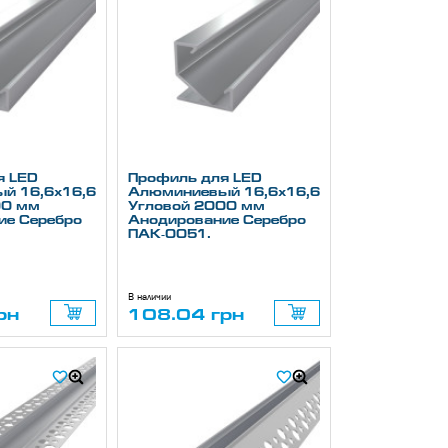
я LED
Профиль для LED
й 16,6х16,6
Алюминиевый 16,6х16,6
00 мм
Угловой 2000 мм
ие Серебро
Анодирование Серебро
ПАК-0051.
В наличии
рн
108.04 грн