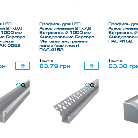
я LED
Профиль для LED
Профиль дл
й 21х6,8
Алюминиевый 21х7,2
Алюминиевы
 1000 мм
Встроенный 1000 мм
Встроенный
ие Серебро
Анодирование Серебро
Анодирован
линза
Матовая внутренняя
ПАС-4152.
ПАК-0052.
линза (комплект)
ПАС-4152.
В наличии
В наличии
рн
83.79 грн
53.30 гр