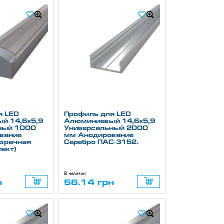
я LED
Профиль для LED
й 14,6х5,9
Алюминиевый 14,6х5,9
ный 1000
Универсальный 2000
вание
мм Анодирование
озрачная
Серебро ПАС-3152.
ект)
В наличии
н
56.14 грн