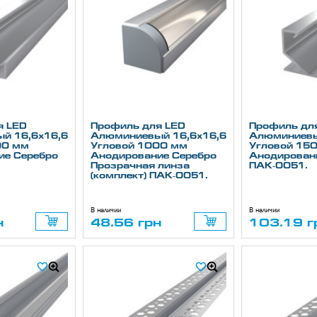
я LED
Профиль для LED
Профиль дл
й 16,6х16,6
Алюминиевый 16,6х16,6
Алюминиевы
00 мм
Угловой 1000 мм
Угловой 15
ие Серебро
Анодирование Серебро
Анодирован
Прозрачная линза
ПАК-0051.
(комплект) ПАК-0051.
В наличии
В наличии
н
48.56 грн
103.19 г