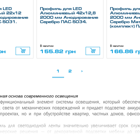
я LED
Профиль для LED
Профиль дл
ый 22х12
Алюминиевый 42х12,8
Алюминиевы
одирование
2000 мм Анодирование
2000 мм Ан
С-5031.
Серебро ПАС-5034.
Серебро Мат
(комплект) 
В наличии
В наличии
рн
155.82 грн
166.86 г
1
2
>
ая основа современного освещения
функциональный элемент системы освещения, который обеспеч
к света от механических повреждений и придает подсветке акку
проектах, но и при обустройстве квартир, частных домов, офисо
ль для светодиодной ленты
значительно увеличивает срок служ
йнерские решения — от декоративной подсветки мебели до со