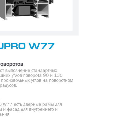
UPRO W77
поворотов
ют выполнение стандартных
шних углов поворота 90 и 135
е произвольных углов на поворотном
радусов.
а
O W77 есть дверные рамы для
м и фасад для внутреннего и
ания