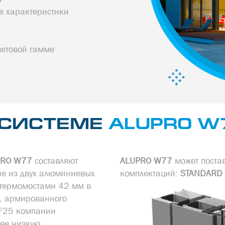
 характеристики
ветовой гамме
 СИСТЕМЕ
ALUPRO W
UPRO W77
составляют
ALUPRO W77
может постав
е из двух алюминиевых
комплектаций:
STANDARD
 термомостами 42 мм в
а, армированного
GF25 компании
ее низкую