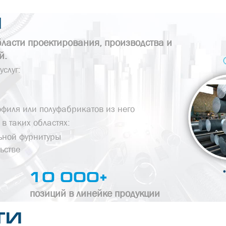
И
ласти проектирования, производства и
й.
слуг:
филя или полуфабрикатов из него
в таких областях:
ьной фурнитуры
ьстве
10 000+
позиций в линейке продукции
ТИ