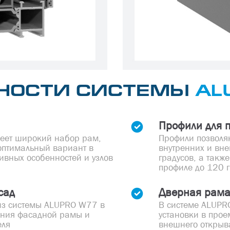
НОСТИ СИСТЕМЫ
AL
Профили для 
еет широкий набор рам,
Профили позволя
 оптимальный вариант в
внутренних и вне
тивных особенностей и узлов
градусов, а такж
профиле до 120 г
сад
Дверная рам
 из системы ALUPRO W77 в
В системе ALUPR
вания фасадной рамы и
установки в прое
еля
внешнего открыв