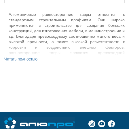
Алюминиевые равносторонние тавры относятся к
стандартным строительным профилям. Они широко
применяются в строительстве для создания больших
конструкций, для изготовления мебели, в машиностроении и
т.д. Благодаря превосходному соотношению малого веса и
высокой прочности, а также высокой резистентности к
коррозии и воздействию внешних факторов,
равносторонние тавры являются превосходной
конструкционной основой для каркасов, подъемных и других
Читать полностью
опор, прицепов, кузовов грузовиков и перил.
«Алюпро» предлагает равносторонние тавры из алюминия
в разных габаритных размерах и в двух вариантах отделки:
анодированный серебром и без покрытия.