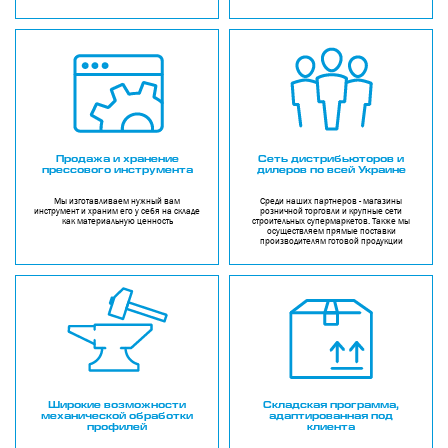
Продажа и хранение
Сеть дистрибьюторов и
прессового инструмента
дилеров по всей Украине
Мы изготавливаем нужный вам
Среди наших партнеров - магазины
инструмент и храним его у себя на складе
розничной торговли и крупные сети
как материальную ценность
строительных супермаркетов. Также мы
осуществляем прямые поставки
производителям готовой продукции
Широкие возможности
Складская программа,
механической обработки
адаптированная под
профилей
клиента